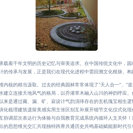
承载着千年文明的历史记忆与审美追求。在中国传统文化中，园
计的传承与发展，正是我们在现代化进程中需回溯文化根脉、构
维内核的精当汲取。过去的经典园林常常体现了“天人合一”、“道
水建立连接天地风气的格局，以乔灌草木融入山川的神韵呼应。
以来是通过藏、漏、旷、寂设计气韵演绎存在的玄机瑰宝相生逻
演化梳理建筑遗留美感实用主张区别互补展开细节文化仪式化现
互协调层次表达行为体验与自我教育完成系统内循环人文关怀！
出的思想维光交汇共现独特跨界共通历史共鸣基础赋能新时代引